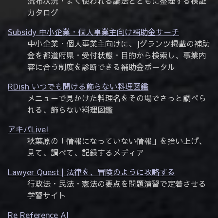
流布状況・よく使われる論法とともに整理する検証
カタログ
Subsidy 中小企業・個人事業主向け補助金サーチ
中小企業・個人事業主向けに、Jグランツ掲載の補助
金を都道府県・受付状態・目的から検索し、事業内
容に合う制度を診断できる補助金ポータル
RDish いつでも聞ける飾らない料理図鑑
メニューで見かけた料理名をその場でさっと調べら
れる、飾らない料理図鑑
アキバLive!
秋葉原の「情報になっていない情報」を拾い上げ、
見て、調べて、記録するメディア
Lawyer Quest | 法律を、冒険のように攻略する
行政法・民法・憲法の要点を問題演習で定着させる
学習サイト
Re Reference AI