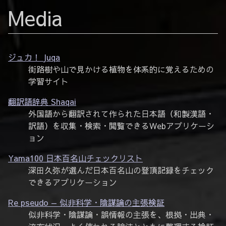
Media
ジュカ！ Juqa
街路樹や山で見かける植物を体系的に覚えるための
学習サイト
翻訳語辞典 Shaqai
外国語から翻訳されて作られた日本語（和製漢語・
訳語）を収集・検索・閲覧できるWebアプリケーシ
ョン
Yama100 日本百名山チェックリスト
深田久弥が選んだ日本百名山の登頂記録をチェック
できるアプリケーション
Re pseudo — 似非科学・陰謀論の主張検証
似非科学・陰謀論・誤情報の主張を、根拠・出典・